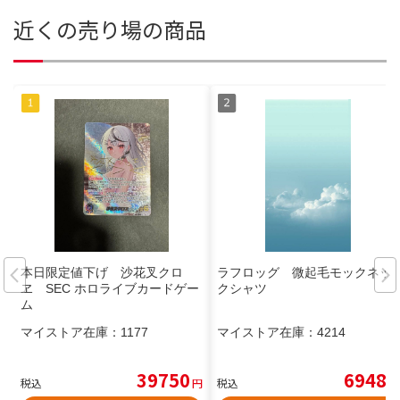
近くの売り場の商品
本日限定値下げ 沙花叉クロ
ラフロッグ 微起毛モックネッ
ヱ SEC ホロライブカードゲー
クシャツ
ム
マイストア在庫：
1177
マイストア在庫：
4214
39750
6948
税込
円
税込
円