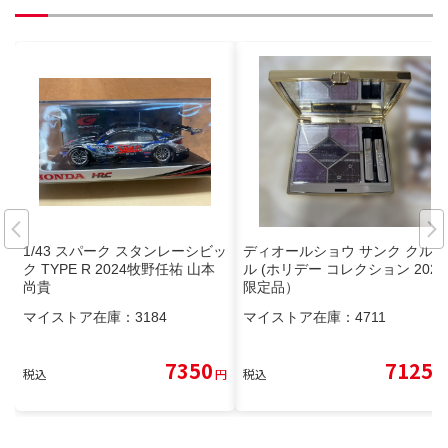
1/43 スパーク スタンレーシビッ
ディオールショウ サンク クルー
ク TYPE R 2024牧野任祐 山本
ル (ホリデー コレクション 2025
尚貴
限定品）
マイストア在庫：
3184
マイストア在庫：
4711
7350
7125
税込
円
税込
円