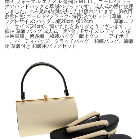
婚式 フォーマル エナメル 金襴 S M L LL。ゴール×ブラッ
クのハンドバッグと草履のセットです。成人式の際に使用
しました。⚠️左足の内側が少しだけ擦れています。(8枚目
参照)- 色: ゴールド×ブラック- 特徴: 2点セット（草履、バ
ッグ)- サイズ: バッグ…縦20cm, 横12cm 草履…フ
リーサイズ(24cm)ご覧いただきありがとうございます。。
振袖 草履 バッグ 成人式「黒×金」Fサイズ レディース 振
袖用草履。博多織 和装バッグ 献上グレー、アイボリ
ー。パーティバッグ クラッチバッグ 和装バッグ。御履
物 草履付き 和装用バッグセット