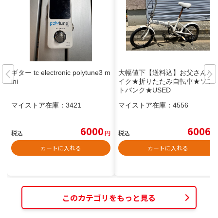
ギター tc electronic polytune3 m
大幅値下【送料込】お父さんバ
ini
イク★折りたたみ自転車★ソフ
トバンク★USED
マイストア在庫：
3421
マイストア在庫：
4556
6000
6006
税込
円
税込
円
カートに入れる
カートに入れる
このカテゴリをもっと見る