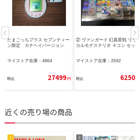
たまごっちプラス セブンティー
② ヴァンガード 幻真星戦 リリ
ン限定 カナヘイバージョン
カルモナステリオ ４コン セット
マイストア在庫：
4864
マイストア在庫：
2592
27499
6250
税込
円
税込
円
近くの売り場の商品