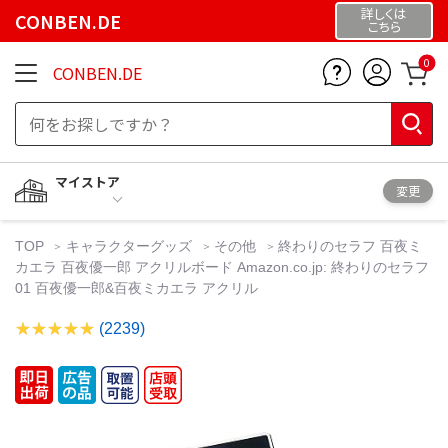
詳しくは
CONBEN.DE
こちら
0
CONBEN.DE
マイストア
変更
TOP
キャラクターグッズ
その他
終わりのセラフ 百夜ミ
カエラ 百夜優一郎 アクリルボード Amazon.co.jp: 終わりのセラフ
01 百夜優一郎&百夜ミカエラ アクリル
(2239)