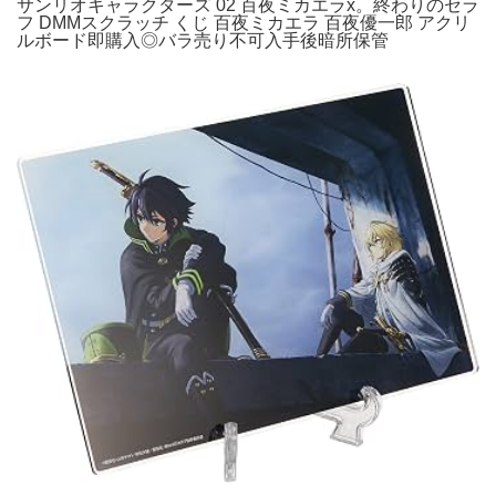
サンリオキャラクターズ 02 百夜ミカエラx。終わりのセラ
フ DMMスクラッチ くじ 百夜ミカエラ 百夜優一郎 アクリ
ルボード即購入◎バラ売り不可入手後暗所保管