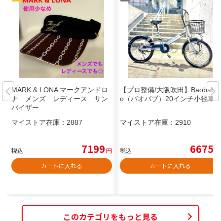
MARK & LONA マークアンドロ
【プロ整備/大阪吹田】Baobabo
ナ メンズ レディース サン
o（バオバブ）20インチ小径車
バイザー
マイストア在庫：
2887
マイストア在庫：
2910
7199
6675
税込
円
税込
円
カートに入れる
カートに入れる
このカテゴリをもっと見る