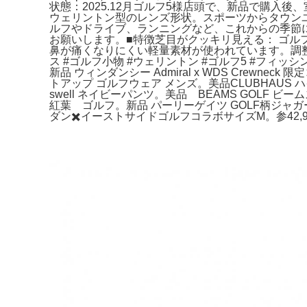
状態：2025.12月ゴルフ5様店頭で、新品で購入
ウェリントン型のレンズ形状。スポーツからタウンユースまで幅
ルフやドライブ、ランニングなど、これからの季節
お願いします。■特徴​芝目がクッキリ見える： ゴ
鼻が痛くなりにくい軽量素材が使われています。​調
ス #ゴルフ小物 #ウェリントン #ゴルフ5 #フィッシング
新品 ウィンダンシー Admiral x WDS Crewnec
トアップ ゴルフウェア メンズ。美品CLUBHAUS ハ
swell ネイビーパンツ。美品 BEAMS GOLF
紅葉 ゴルフ。新品 パーリーゲイツ GOLF柄ジャガード
ダン✖️イーストサイドゴルフコラボサイズM。参42,