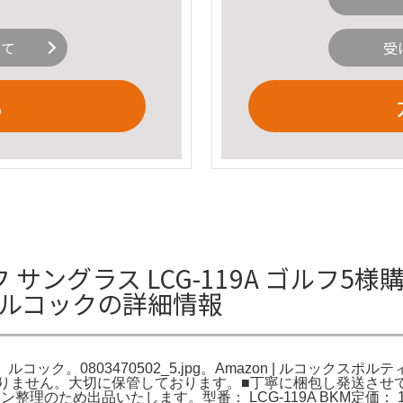
いて
受
る
ラス LCG-119A ゴルフ5様購入品 le
 ルコックの詳細情報
） ルコック。0803470502_5.jpg。Amazon | ルコックスポルテ
おりません。大切に保管しております。■丁寧に梱包し発送させ
ン整理のため出品いたします。​型番： LCG-119A BKM​定価：