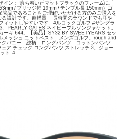
デザイン： 落ち着いたマットブラックのフレームに、
 ブリッジ幅 19mm / テンプル長 150mm）​​ゴ
保管品であることをご理解いただける方のみご購入を
る設計です。​超軽量： 長時間のラウンドでも耳や
ィットしやすいです。​#ルコックゴルフ #サングラ
603。PEARLY GATES ネイビーブルゾンジャケット。
カーキ 644。【美品】SY32 BY SWEETYEARS セッ
ルメッシュ ニットベスト メンズゴルフ。rough and
ツ ジャックバニー 総柄 ロングパンツ コットンパンツ
フウェア チェック ロングパンツ ストレッチ 3。ジョー
ット ４