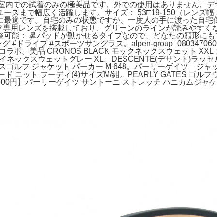
後、室内での試着のみの極美品です。外での使用はありません。​
広く活躍します。​サイズ： 53□19-150（レンズ幅 53mm /
に最適です。自宅のみの状態ですが、一度人の手に渡った自宅
ルフ専用レンズを搭載しており、グリーンのラインが読みやすくな
整可能： 鼻パッドが動かせるタイプなので、どなたの顔形にもフ
 #ドライブ #スポーツサングラス。alpen-group_0803470
k 限定コラボ。美品 CRONOS BLACK モックネックスウェット XXL 
イネックスウェットグレー XL。DESCENTE(デサント)ラッセ
 ビームスゴルフ ジャケット パーカー M 648。パーリーゲイ
 ニット フーディ(4)サイズM/紺。PEARLY GATES ゴル
900円】パーリーゲイツ サントーニ ストレッチ ハニカムジャケ