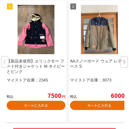
【新品未使用】エリックモー フ
AAスノーボード ウェア レディ
ード付きジャケット M ネイビー
ース S
とピンク
マイストア在庫：
2345
マイストア在庫：
3073
7500
6000
税込
円
税込
円
カートに入れる
カートに入れる