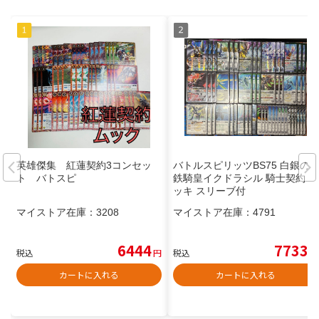
英雄傑集 紅蓮契約3コンセッ
バトルスピリッツBS75 白銀の
ト バトスピ
鉄騎皇イクドラシル 騎士契約 デ
ッキ スリーブ付
マイストア在庫：
3208
マイストア在庫：
4791
6444
7733
税込
円
税込
円
カートに入れる
カートに入れる