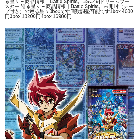
る星々 − 商品情報｜Battle Spirits。BSC49]ドリームブー
スター 巡る星々 − 商品情報｜Battle Spirits。未開封（テー
プ付き）の巡る星々3boxです個数調整可能です1box 4680
円3box 13200円4box 16980円