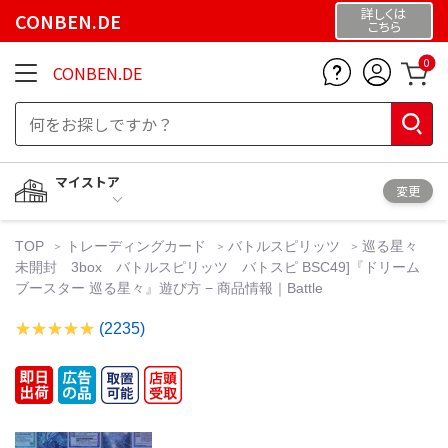
詳しくは
CONBEN.DE
こちら
0
CONBEN.DE
マイストア
変更
TOP
トレーディングカード
バトルスピリッツ
巡る星々
未開封 3box バトルスピリッツ バトスピ BSC49]『ドリーム
ブースター 巡る星々』遊び方 − 商品情報｜Battle
(2235)