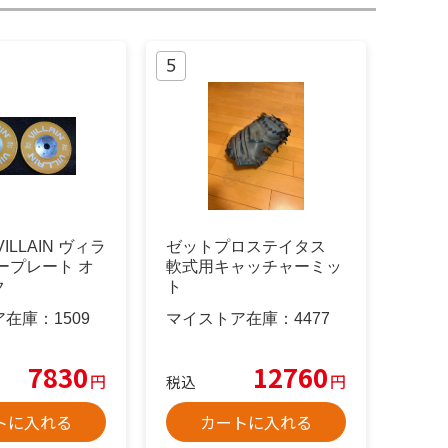
 VILLAIN ヴィラ
ゼットプロステイタス
ープレート オ
軟式用キャッチャーミッ
ク
ト
ア在庫：
1509
マイストア在庫：
4477
7830
12760
円
円
税込
トに入れる
カートに入れる