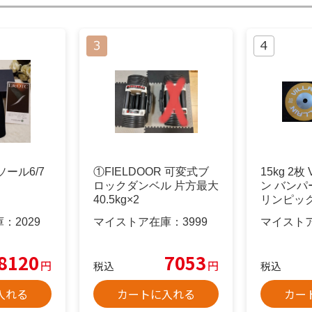
ンソール6/7
①FIELDOOR 可変式ブ
15kg 2枚
ロックダンベル 片方最大
ン バンパ
40.5kg×2
リンピッ
庫：
2029
マイストア在庫：
3999
マイスト
8120
7053
円
円
税込
税込
入れる
カートに入れる
カー