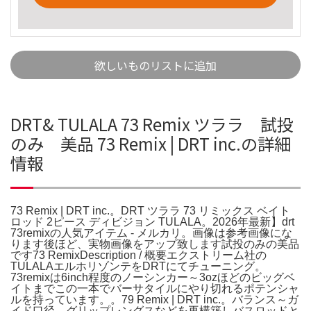
欲しいものリストに追加
DRT& TULALA 73 Remix ツララ 試投
のみ 美品 73 Remix | DRT inc.の詳細
情報
73 Remix | DRT inc.。DRT ツララ 73 リミックス ベイト
ロッド 2ピース ディビジョン TULALA。2026年最新】drt
73remixの人気アイテム - メルカリ。画像は参考画像にな
ります後ほど、実物画像をアップ致します試投のみの美品
です73 RemixDescription / 概要エクストリーム社の
TULALAエルホリゾンテをDRTにてチューニング。
73remixは6inch程度のノーシンカー～3ozほどのビッグベ
イトまでこの一本でバーサタイルにやり切れるポテンシャ
ルを持っています。。79 Remix | DRT inc.。バランス～ガ
イド口径、グリップレングスなどを再構築しバスロッドと