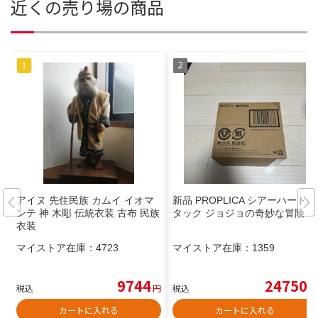
近くの売り場の商品
アイヌ 先住民族 カムイ イオマ
新品 PROPLICA シアーハートア
ンテ 神 木彫 伝統衣装 古布 民族
タック ジョジョの奇妙な冒険
衣装
マイストア在庫：
4723
マイストア在庫：
1359
9744
24750
税込
円
税込
円
カートに入れる
カートに入れる