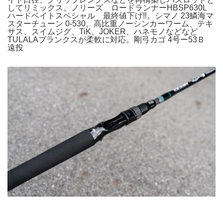
してリミックス。ノリーズ ロードランナーHBSP630L
ハードベイトスペシャル 最終値下げ‼️。シマノ 23鱗海マ
スターチューン 0-530。高比重ノーシンカーワーム、テキ
サス、スイムジグ、TiK、JOKER、ハネモノなどなど
TULALAブランクスが柔軟に対応。剛弓カゴ 4号ー53Ｂ
遠投