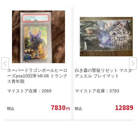
スーパードラゴンボールヒーロ
白き森の聖徒リゼット マスター
ーズpsa10旧弾 h8-06 トランク
デュエル プレイマット
ス青年期
マイストア在庫：
2069
マイストア在庫：
3783
7830
12889
税込
円
税込
円