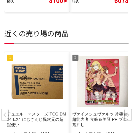
8700
6078
税込
円
税込
円
近くの売り場の商品
デュエル・マスターズ TCG DM
ヴァイスシュヴァルツ 常盤台の
24-EX4 にじさんじ異次元の超
超能力者 食蜂＆美琴 PR プロモ
獣使い
箔押し