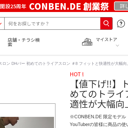
CONBEN.DE 創業祭
詳
開設25周年
マイストア
店舗・チラシ検
索
スロン DHバー 初めてのトライアスロン ＃8 フィットと快適性が大幅向
HOT !
【値下げ‼️】
めてのトライア
適性が大幅向上
※CONBEN.DE 限定モデル
YouTuberの皆様に商品