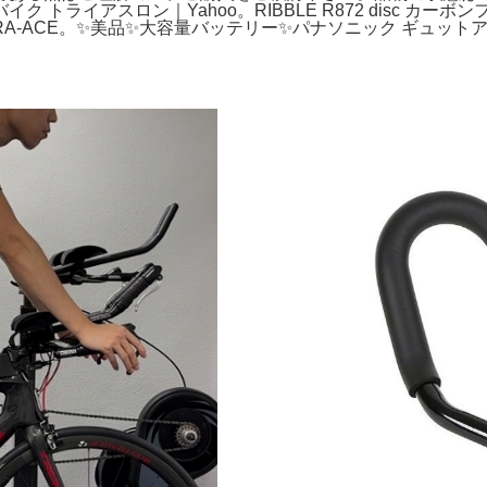
バイク トライアスロン｜Yahoo。RIBBLE R872 disc 
RA-ACE。✨美品✨大容量バッテリー✨パナソニック ギュッ