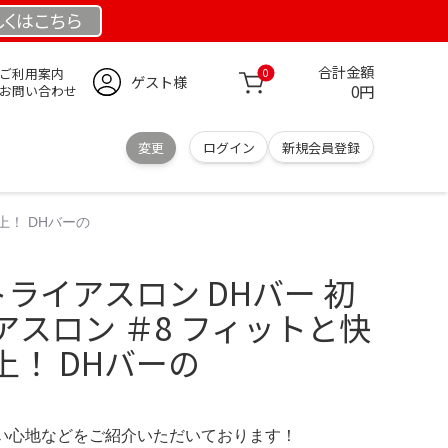
しくは
こちら
合計金額
ご利用案内
0
ゲスト様
0円
お問い合わせ
変更
ログイン
新規会員登録
上！ DHバーの
トライアスロン DHバー 初
スロン ＃8 フィットと快
！ DHバーの
の使い心地などをご紹介いただいております！