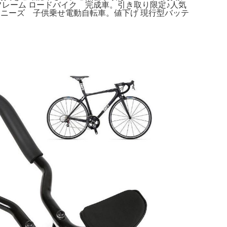
カーボンフレーム ロードバイク 完成車。引き取り限定♪人気
トアニーズ 子供乗せ電動自転車。値下げ 現行型バッテ