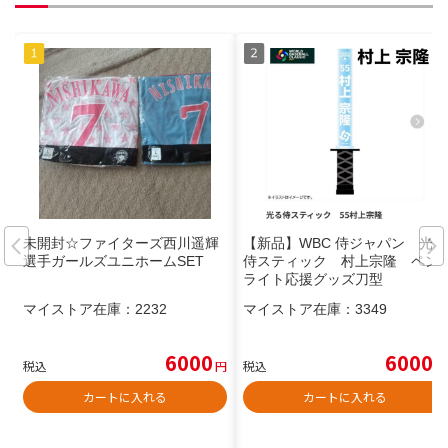
未開封☆ファイターズ西川遥輝
【新品】WBC 侍ジャパン 光る
選手ガールズユニホームSET
侍スティック 村上宗隆 ペン
ライト応援グッズ刀型
マイストア在庫：
2232
マイストア在庫：
3349
6000
6000
税込
円
税込
円
カートに入れる
カートに入れる